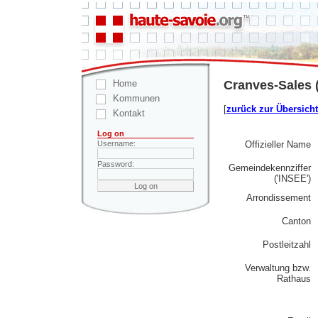
Home
Cranves-Sales 
Kommunen
[
zurück zur Übersicht
Kontakt
Log on
Offizieller Name
Username:
Password:
Gemeindekennziffer
('INSEE')
Arrondissement
Canton
Postleitzahl
Verwaltung bzw.
Rathaus