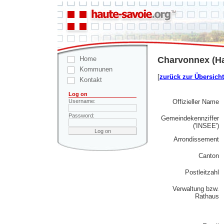
Home
Charvonnex (Ha
Kommunen
[
zurück zur Übersicht
Kontakt
Log on
Offizieller Name
Username:
Password:
Gemeindekennziffer
('INSEE')
Arrondissement
Canton
Postleitzahl
Verwaltung bzw.
Rathaus