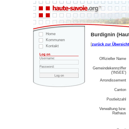
Home
Burdignin (Hau
Kommunen
[
zurück zur Übersicht
Kontakt
Log on
Offizieller Name
Username:
Password:
Gemeindekennziffer
('INSEE')
Arrondissement
Canton
Postleitzahl
Verwaltung bzw.
Rathaus