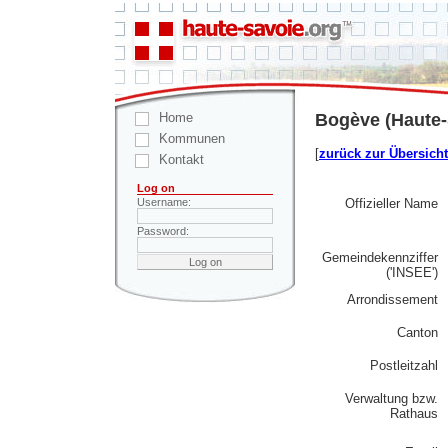
Home
Bogève (Haute-
Kommunen
[
zurück zur Übersicht
Kontakt
Log on
Offizieller Name
Username:
Password:
Gemeindekennziffer
('INSEE')
Arrondissement
Canton
Postleitzahl
Verwaltung bzw.
Rathaus